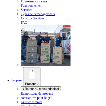
Fournisseurs locaux
Fonctionnement
Services
Types de déménagements
U-Box -
Services
FAQ
Propane
Propane
Retour au menu principal
Remplissage de propane
Accessoires pour le gril
Grils et fumoirs