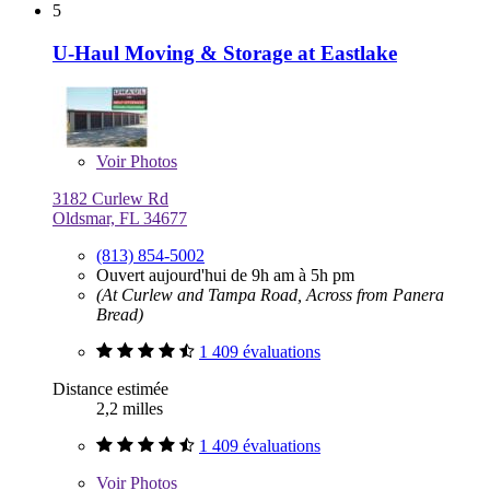
5
U-Haul Moving & Storage at Eastlake
Voir
Photos
3182 Curlew Rd
Oldsmar, FL 34677
(813) 854-5002
Ouvert aujourd'hui de 9h am à 5h pm
(At Curlew and Tampa Road, Across from Panera
Bread)
1 409 évaluations
Distance estimée
2,2 milles
1 409 évaluations
Voir
Photos