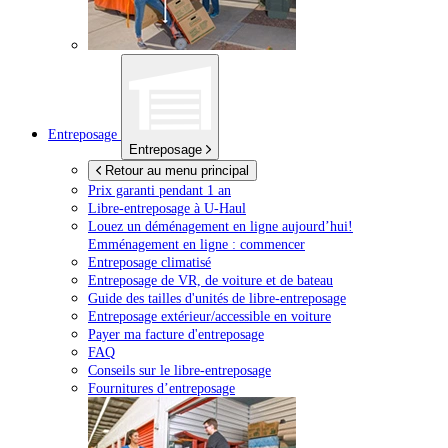
Entreposage
Entreposage
Retour au menu principal
Prix garanti pendant 1 an
Libre-entreposage à
U-Haul
Louez un déménagement en ligne aujourd’hui!
Emménagement en ligne : commencer
Entreposage climatisé
Entreposage de VR, de voiture et de bateau
Guide des tailles d'unités de libre-entreposage
Entreposage extérieur/accessible en voiture
Payer ma facture d'entreposage
FAQ
Conseils sur le libre-entreposage
Fournitures d’entreposage