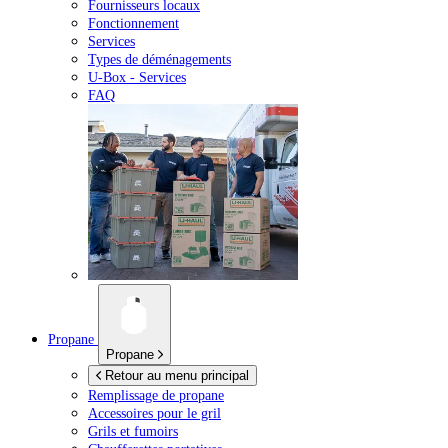
Fournisseurs locaux
Fonctionnement
Services
Types de déménagements
U-Box -
Services
FAQ
Propane
Propane
Retour au menu principal
Remplissage de propane
Accessoires pour le gril
Grils et fumoirs