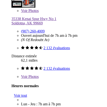
Voir
Photos
35338 Kenai Spur Hwy No 1
Soldotna, AK 99669
(907) 260-4009
Ouvert aujourd'hui de 7h am à 7h pm
(N Of Redoubt Av)
2 132 évaluations
Distance estimée
62,1 milles
2 132 évaluations
Voir
Photos
Heures normales
Voir tout
Lun - Jeu : 7h am à 7h pm