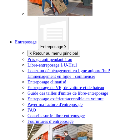
Entreposage
Entreposage
Retour au menu principal
Prix garanti pendant 1 an
Libre-entreposage à
U-Haul
Louez un déménagement en ligne aujourd’hui!
Emménagement en ligne : commencer
Entreposage climatisé
Entreposage de VR, de voiture et de bateau
Guide des tailles d'unités de libre-entreposage
Entreposage extérieur/accessible en voiture
Payer ma facture d'entreposage
FAQ
Conseils sur le libre-entreposage
Fournitures d’entreposage