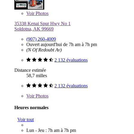
Voir
Photos
35338 Kenai Spur Hwy No 1
Soldotna, AK 99669
(907) 260-4009
Ouvert aujourd'hui de 7h am à 7h pm
(N Of Redoubt Av)
2 132 évaluations
Distance estimée
58,7 milles
2 132 évaluations
Voir
Photos
Heures normales
Voir tout
Lun - Jeu : 7h am à 7h pm