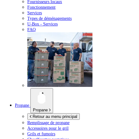
Fournisseurs locaux
Fonctionnement
Services
Types de déménagements
U-Box -
Services
FAQ
Propane
Propane
Retour au menu principal
Remplissage de propane
Accessoires pour le gril
Grils et fumoirs