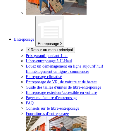
Entreposage
Entreposage
Retour au menu principal
Prix garanti pendant 1 an
Libre-entreposage à
U-Haul
Louez un déménagement en ligne aujourd’hui!
Emménagement en ligne : commencer
Entreposage climatisé
Entreposage de VR, de voiture et de bateau
Guide des tailles d'unités de libre-entreposage
Entreposage extérieur/accessible en voiture
Payer ma facture d'entreposage
FAQ
Conseils sur le libre-entreposage
Fournitures d’entreposage