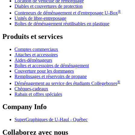
Location de véhicule de remorquage
Diables et couvertures de protection
®
Conteneurs de déménagement et d'entreposage
U-Box
Unités de libre-entreposage
Boîtes de déménagement réutilisables en plastique
Produits et services
Comptes commerciaux
Attaches et accessoires
Aides-déménageurs
Boîtes et accessoires de déménagement
Couverture pour les dommages
Remplissages et réservoirs de propane
®
Déménagement au service des étudiants Collegeboxes
Chèques-cadeaux
Rabais et offres spéciales
Company Info
SuperGraphiques de
U-Haul
- Québec
Collaborez avec nous