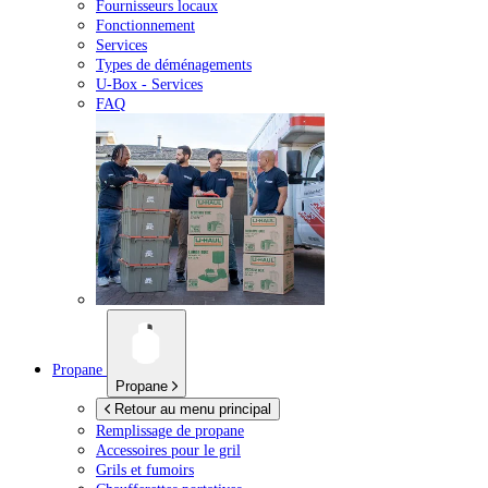
Fournisseurs locaux
Fonctionnement
Services
Types de déménagements
U-Box -
Services
FAQ
Propane
Propane
Retour au menu principal
Remplissage de propane
Accessoires pour le gril
Grils et fumoirs