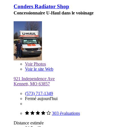
Conders Radiator Shop
Concessionnaire U-Haul dans le voisinage
Voir
Photos
Voir le site Web
921 Independence Ave
Kennett, MO 63857
(573) 717-1349
Fermé aujourd'hui
303 évaluations
Distance estimée