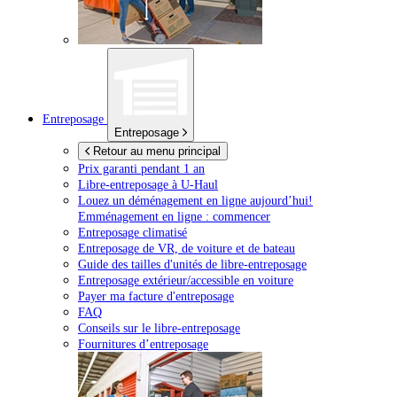
Entreposage
Entreposage
Retour au menu principal
Prix garanti pendant 1 an
Libre-entreposage à
U-Haul
Louez un déménagement en ligne aujourd’hui!
Emménagement en ligne : commencer
Entreposage climatisé
Entreposage de VR, de voiture et de bateau
Guide des tailles d'unités de libre-entreposage
Entreposage extérieur/accessible en voiture
Payer ma facture d'entreposage
FAQ
Conseils sur le libre-entreposage
Fournitures d’entreposage