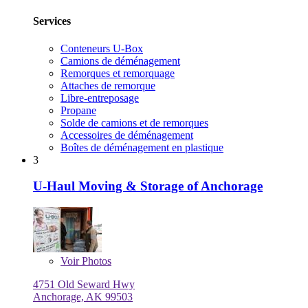
Services
Conteneurs U-Box
Camions de déménagement
Remorques et remorquage
Attaches de remorque
Libre-entreposage
Propane
Solde de camions et de remorques
Accessoires de déménagement
Boîtes de déménagement en plastique
3
U-Haul Moving & Storage of Anchorage
Voir
Photos
4751 Old Seward Hwy
Anchorage, AK 99503