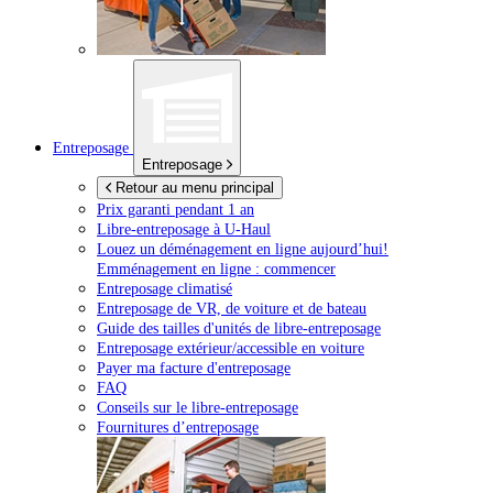
Entreposage
Entreposage
Retour au menu principal
Prix garanti pendant 1 an
Libre-entreposage à
U-Haul
Louez un déménagement en ligne aujourd’hui!
Emménagement en ligne : commencer
Entreposage climatisé
Entreposage de VR, de voiture et de bateau
Guide des tailles d'unités de libre-entreposage
Entreposage extérieur/accessible en voiture
Payer ma facture d'entreposage
FAQ
Conseils sur le libre-entreposage
Fournitures d’entreposage