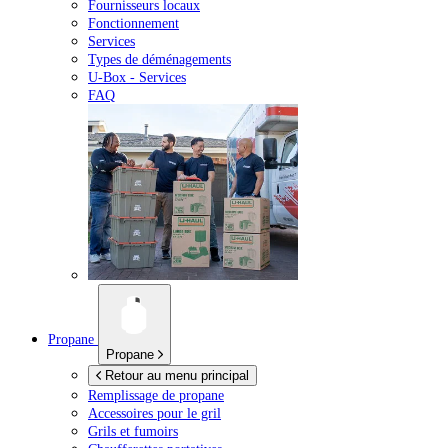
Fournisseurs locaux
Fonctionnement
Services
Types de déménagements
U-Box -
Services
FAQ
Propane
Propane
Retour au menu principal
Remplissage de propane
Accessoires pour le gril
Grils et fumoirs