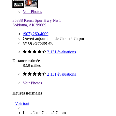
Voir
Photos
35338 Kenai Spur Hwy No 1
Soldotna, AK 99669
(907) 260-4009
Ouvert aujourd'hui de 7h am à 7h pm
(N Of Redoubt Av)
2 131 évaluations
Distance estimée
82,9 milles
2 131 évaluations
Voir
Photos
Heures normales
Voir tout
Lun - Jeu : 7h am à 7h pm