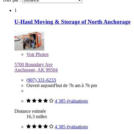
1
U-Haul Moving & Storage of North Anchorage
Voir
Photos
5700 Boundary Ave
Anchorage, AK 99504
(907) 331-6233
Ouvert aujourd'hui de 7h am à 7h pm
4 385 évaluations
Distance estimée
16,3 milles
4 385 évaluations