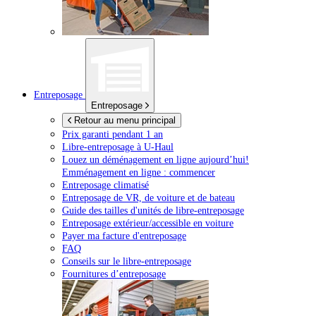
Entreposage
Entreposage
Retour au menu principal
Prix garanti pendant 1 an
Libre-entreposage à
U-Haul
Louez un déménagement en ligne aujourd’hui!
Emménagement en ligne : commencer
Entreposage climatisé
Entreposage de VR, de voiture et de bateau
Guide des tailles d'unités de libre-entreposage
Entreposage extérieur/accessible en voiture
Payer ma facture d'entreposage
FAQ
Conseils sur le libre-entreposage
Fournitures d’entreposage