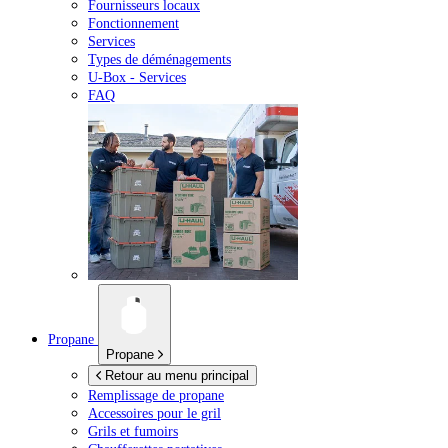
Fournisseurs locaux
Fonctionnement
Services
Types de déménagements
U-Box -
Services
FAQ
Propane
Propane
Retour au menu principal
Remplissage de propane
Accessoires pour le gril
Grils et fumoirs