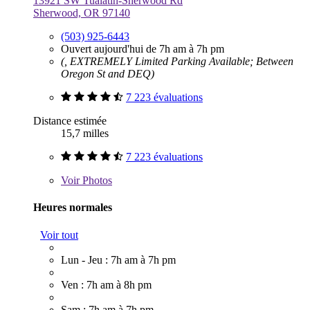
13921 SW Tualatin-Sherwood Rd
Sherwood, OR 97140
(503) 925-6443
Ouvert aujourd'hui de 7h am à 7h pm
(, EXTREMELY Limited Parking Available; Between
Oregon St and DEQ)
7 223 évaluations
Distance estimée
15,7 milles
7 223 évaluations
Voir
Photos
Heures normales
Voir tout
Lun - Jeu : 7h am à 7h pm
Ven : 7h am à 8h pm
Sam : 7h am à 7h pm