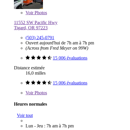
Voir
Photos
11552 SW Pacific Hwy
Tigard, OR 97223
(503) 245-0791
Ouvert aujourd'hui de 7h am à 7h pm
(Across from Fred Meyer on 99W)
15 006 évaluations
Distance estimée
16,0 milles
15 006 évaluations
Voir
Photos
Heures normales
Voir tout
Lun - Jeu : 7h am à 7h pm