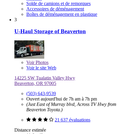
Solde de camions et de remorques
Accessoires de déménagement
Boîtes de déménagement en plastique
3
U-Haul Storage of Beaverton
Voir
Photos
Voir le site Web
14225 SW Tualatin Valley Hwy
Beaverton, OR 97005
(503) 643-9539
Ouvert aujourd'hui de 7h am à 7h pm
(Just East of Murray blvd, Across TV Hwy from
Beaverton Toyota.)
21 637 évaluations
Distance estimée