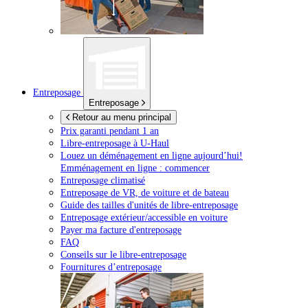
Entreposage
Entreposage
Retour au menu principal
Prix garanti pendant 1 an
Libre-entreposage à
U-Haul
Louez un déménagement en ligne aujourd’hui!
Emménagement en ligne : commencer
Entreposage climatisé
Entreposage de VR, de voiture et de bateau
Guide des tailles d'unités de libre-entreposage
Entreposage extérieur/accessible en voiture
Payer ma facture d'entreposage
FAQ
Conseils sur le libre-entreposage
Fournitures d’entreposage