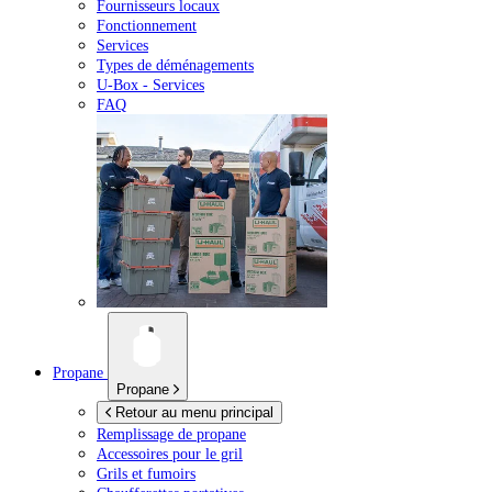
Fournisseurs locaux
Fonctionnement
Services
Types de déménagements
U-Box -
Services
FAQ
Propane
Propane
Retour au menu principal
Remplissage de propane
Accessoires pour le gril
Grils et fumoirs