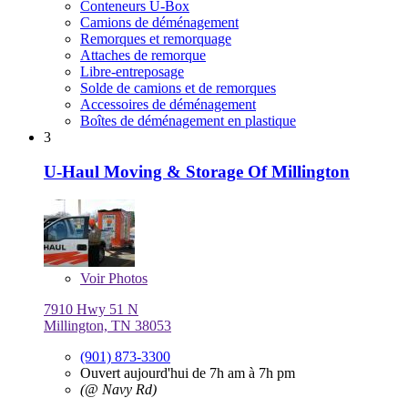
Conteneurs U-Box
Camions de déménagement
Remorques et remorquage
Attaches de remorque
Libre-entreposage
Solde de camions et de remorques
Accessoires de déménagement
Boîtes de déménagement en plastique
3
U-Haul Moving & Storage Of Millington
Voir
Photos
7910 Hwy 51 N
Millington, TN 38053
(901) 873-3300
Ouvert aujourd'hui de 7h am à 7h pm
(@ Navy Rd)