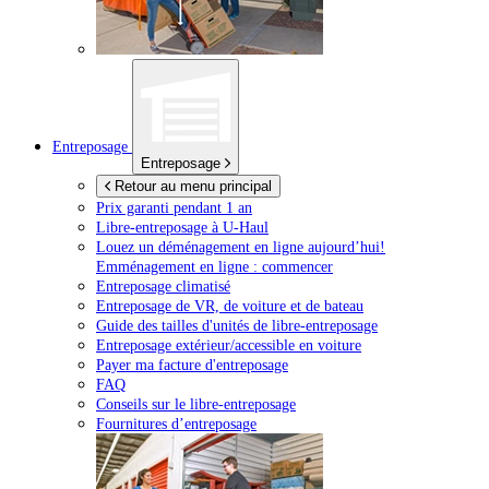
Entreposage
Entreposage
Retour au menu principal
Prix garanti pendant 1 an
Libre-entreposage à
U-Haul
Louez un déménagement en ligne aujourd’hui!
Emménagement en ligne : commencer
Entreposage climatisé
Entreposage de VR, de voiture et de bateau
Guide des tailles d'unités de libre-entreposage
Entreposage extérieur/accessible en voiture
Payer ma facture d'entreposage
FAQ
Conseils sur le libre-entreposage
Fournitures d’entreposage