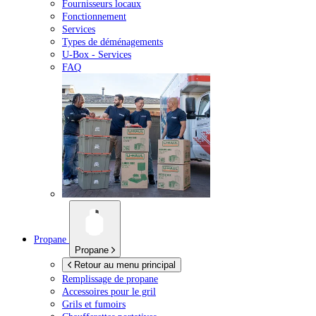
Fournisseurs locaux
Fonctionnement
Services
Types de déménagements
U-Box -
Services
FAQ
Propane
Propane
Retour au menu principal
Remplissage de propane
Accessoires pour le gril
Grils et fumoirs