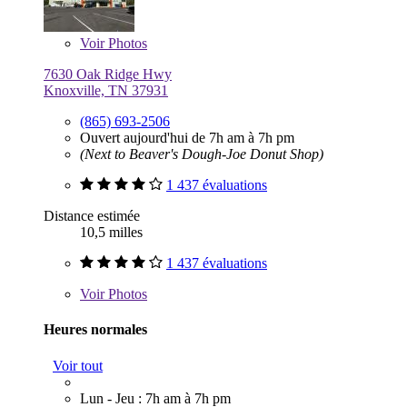
Voir
Photos
7630 Oak Ridge Hwy
Knoxville, TN 37931
(865) 693-2506
Ouvert aujourd'hui de 7h am à 7h pm
(Next to Beaver's Dough-Joe Donut Shop)
1 437 évaluations
Distance estimée
10,5 milles
1 437 évaluations
Voir
Photos
Heures normales
Voir tout
Lun - Jeu : 7h am à 7h pm