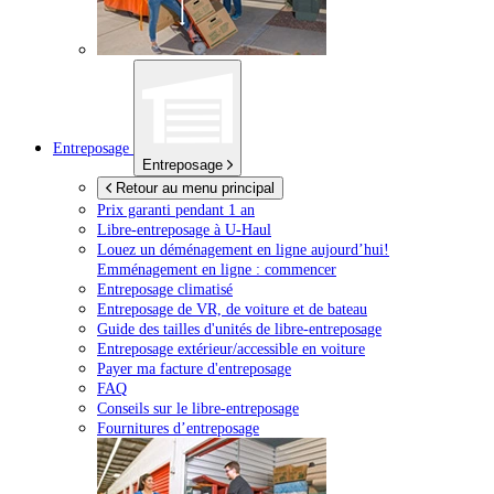
Entreposage
Entreposage
Retour au menu principal
Prix garanti pendant 1 an
Libre-entreposage à
U-Haul
Louez un déménagement en ligne aujourd’hui!
Emménagement en ligne : commencer
Entreposage climatisé
Entreposage de VR, de voiture et de bateau
Guide des tailles d'unités de libre-entreposage
Entreposage extérieur/accessible en voiture
Payer ma facture d'entreposage
FAQ
Conseils sur le libre-entreposage
Fournitures d’entreposage