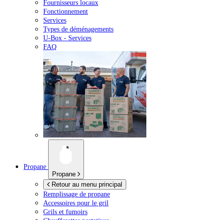
Fournisseurs locaux
Fonctionnement
Services
Types de déménagements
U-Box -
Services
FAQ
Propane
Propane
Retour au menu principal
Remplissage de propane
Accessoires pour le gril
Grils et fumoirs