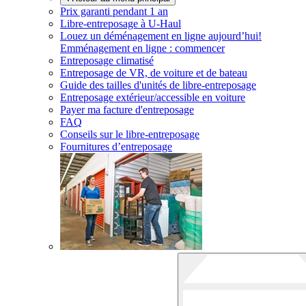
Prix garanti pendant 1 an
Libre-entreposage à
U-Haul
Louez un déménagement en ligne aujourd’hui!
Emménagement en ligne : commencer
Entreposage climatisé
Entreposage de VR, de voiture et de bateau
Guide des tailles d'unités de libre-entreposage
Entreposage extérieur/accessible en voiture
Payer ma facture d'entreposage
FAQ
Conseils sur le libre-entreposage
Fournitures d’entreposage