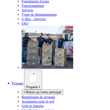
Fournisseurs locaux
Fonctionnement
Services
Types de déménagements
U-Box -
Services
FAQ
Propane
Propane
Retour au menu principal
Remplissage de propane
Accessoires pour le gril
Grils et fumoirs