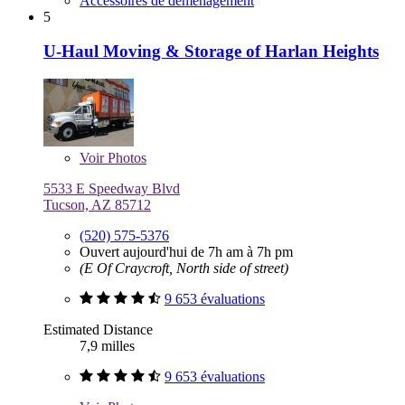
Accessoires de déménagement
5
U-Haul Moving & Storage of Harlan Heights
Voir
Photos
5533 E Speedway Blvd
Tucson, AZ 85712
(520) 575-5376
Ouvert aujourd'hui de 7h am à 7h pm
(E Of Craycroft, North side of street)
9 653 évaluations
Estimated Distance
7,9 milles
9 653 évaluations