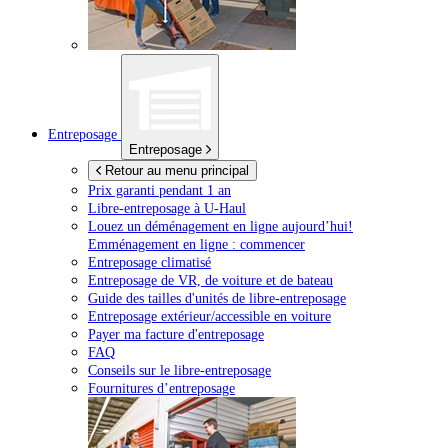
Entreposage
Entreposage
Retour au menu principal
Prix garanti pendant 1 an
Libre-entreposage à
U-Haul
Louez un déménagement en ligne aujourd’hui!
Emménagement en ligne : commencer
Entreposage climatisé
Entreposage de VR, de voiture et de bateau
Guide des tailles d'unités de libre-entreposage
Entreposage extérieur/accessible en voiture
Payer ma facture d'entreposage
FAQ
Conseils sur le libre-entreposage
Fournitures d’entreposage