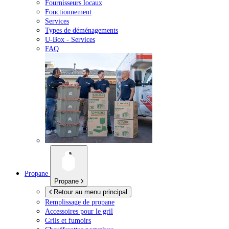
Fournisseurs locaux
Fonctionnement
Services
Types de déménagements
U-Box -
Services
FAQ
Propane
Propane
Retour au menu principal
Remplissage de propane
Accessoires pour le gril
Grils et fumoirs