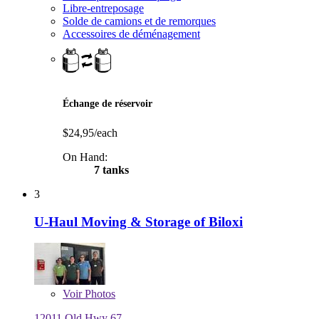
Libre-entreposage
Solde de camions et de remorques
Accessoires de déménagement
Échange de réservoir
$24,95/each
On Hand:
7 tanks
3
U-Haul Moving & Storage of Biloxi
Voir
Photos
12011 Old Hwy 67