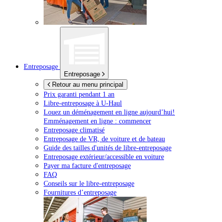
Entreposage
Entreposage
Retour au menu principal
Prix garanti pendant 1 an
Libre-entreposage à
U-Haul
Louez un déménagement en ligne aujourd’hui!
Emménagement en ligne : commencer
Entreposage climatisé
Entreposage de VR, de voiture et de bateau
Guide des tailles d'unités de libre-entreposage
Entreposage extérieur/accessible en voiture
Payer ma facture d'entreposage
FAQ
Conseils sur le libre-entreposage
Fournitures d’entreposage