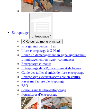
Entreposage
Entreposage
Retour au menu principal
Prix garanti pendant 1 an
Libre-entreposage à
U-Haul
Louez un déménagement en ligne aujourd’hui!
Emménagement en ligne : commencer
Entreposage climatisé
Entreposage de VR, de voiture et de bateau
Guide des tailles d'unités de libre-entreposage
Entreposage extérieur/accessible en voiture
Payer ma facture d'entreposage
FAQ
Conseils sur le libre-entreposage
Fournitures d’entreposage