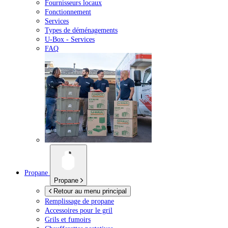
Fournisseurs locaux
Fonctionnement
Services
Types de déménagements
U-Box -
Services
FAQ
Propane
Propane
Retour au menu principal
Remplissage de propane
Accessoires pour le gril
Grils et fumoirs