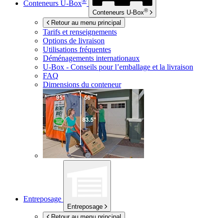
®
Conteneurs
U-Box
®
Conteneurs
U-Box
Retour au menu principal
Tarifs et renseignements
Options de livraison
Utilisations fréquentes
Déménagements internationaux
U-Box -
Conseils pour l’emballage et la livraison
FAQ
Dimensions du conteneur
Entreposage
Entreposage
Retour au menu principal