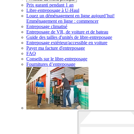
Prix garanti pendant 1 an
Libre-entreposage à
U-Haul
Louez un déménagement en ligne aujourd’hui!
Emménagement en ligne : commencer
Entreposage climatisé
Entreposage de VR, de voiture et de bateau
Guide des tailles d'unités de libre-entreposage
Entreposage extérieur/accessible en voiture
Payer ma facture d'entreposage
FAQ
Conseils sur le libre-entreposage
Fournitures d’entreposage