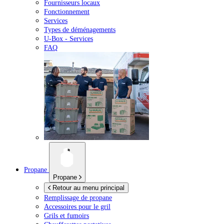
Fournisseurs locaux
Fonctionnement
Services
Types de déménagements
U-Box -
Services
FAQ
Propane
Propane
Retour au menu principal
Remplissage de propane
Accessoires pour le gril
Grils et fumoirs