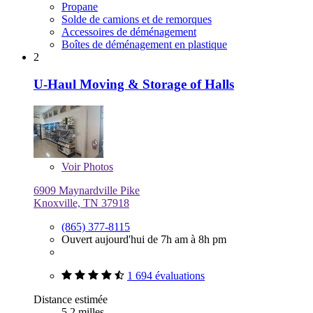
Propane
Solde de camions et de remorques
Accessoires de déménagement
Boîtes de déménagement en plastique
2
U-Haul Moving & Storage of Halls
Voir
Photos
6909 Maynardville Pike
Knoxville, TN 37918
(865) 377-8115
Ouvert aujourd'hui de 7h am à 8h pm
1 694 évaluations
Distance estimée
5,2 milles