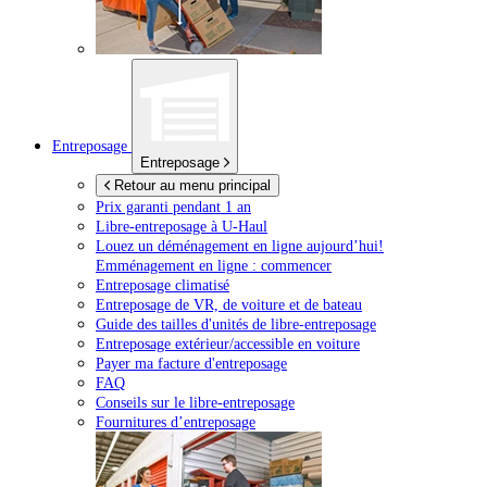
Entreposage
Entreposage
Retour au menu principal
Prix garanti pendant 1 an
Libre-entreposage à
U-Haul
Louez un déménagement en ligne aujourd’hui!
Emménagement en ligne : commencer
Entreposage climatisé
Entreposage de VR, de voiture et de bateau
Guide des tailles d'unités de libre-entreposage
Entreposage extérieur/accessible en voiture
Payer ma facture d'entreposage
FAQ
Conseils sur le libre-entreposage
Fournitures d’entreposage