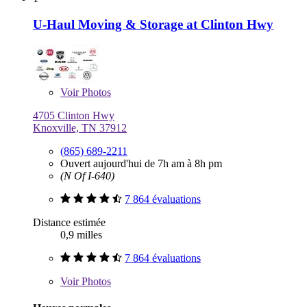
U-Haul Moving & Storage at Clinton Hwy
Voir
Photos
4705 Clinton Hwy
Knoxville, TN 37912
(865) 689-2211
Ouvert aujourd'hui de 7h am à 8h pm
(N Of I-640)
7 864 évaluations
Distance estimée
0,9 milles
7 864 évaluations
Voir
Photos