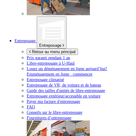
Entreposage
Entreposage
Retour au menu principal
Prix garanti pendant 1 an
Libre-entreposage à
U-Haul
Louez un déménagement en ligne aujourd’hui!
Emménagement en ligne : commencer
Entreposage climatisé
Entreposage de VR, de voiture et de bateau
Guide des tailles d'unités de libre-entreposage
Entreposage extérieur/accessible en voiture
Payer ma facture d'entreposage
FAQ
Conseils sur le libre-entreposage
Fournitures d’entreposage