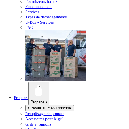
Fournisseurs locaux
Fonctionnement
Services
Types de déménagements
U-Box -
Services
FAQ
Propane
Propane
Retour au menu principal
Remplissage de propane
Accessoires pour le gril
Grils et fumoirs