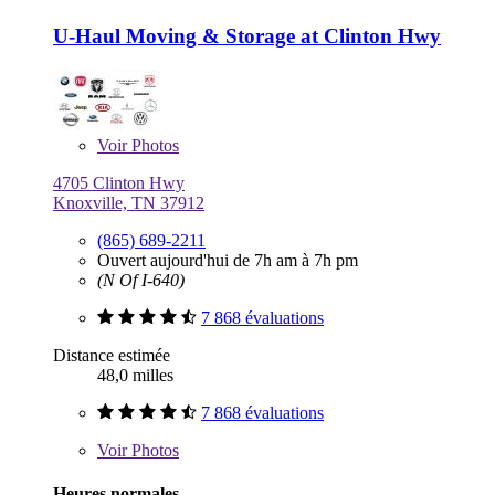
U-Haul Moving & Storage at Clinton Hwy
Voir
Photos
4705 Clinton Hwy
Knoxville, TN 37912
(865) 689-2211
Ouvert aujourd'hui de 7h am à 7h pm
(N Of I-640)
7 868 évaluations
Distance estimée
48,0 milles
7 868 évaluations
Voir
Photos
Heures normales