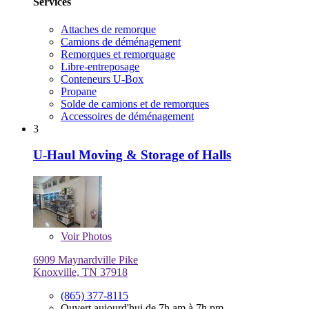
Services
Attaches de remorque
Camions de déménagement
Remorques et remorquage
Libre-entreposage
Conteneurs U-Box
Propane
Solde de camions et de remorques
Accessoires de déménagement
3
U-Haul Moving & Storage of Halls
Voir
Photos
6909 Maynardville Pike
Knoxville, TN 37918
(865) 377-8115
Ouvert aujourd'hui de 7h am à 7h pm