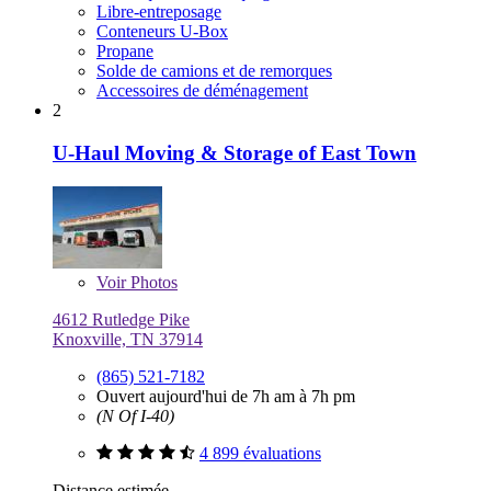
Libre-entreposage
Conteneurs U-Box
Propane
Solde de camions et de remorques
Accessoires de déménagement
2
U-Haul Moving & Storage of East Town
Voir
Photos
4612 Rutledge Pike
Knoxville, TN 37914
(865) 521-7182
Ouvert aujourd'hui de 7h am à 7h pm
(N Of I-40)
4 899 évaluations
Distance estimée