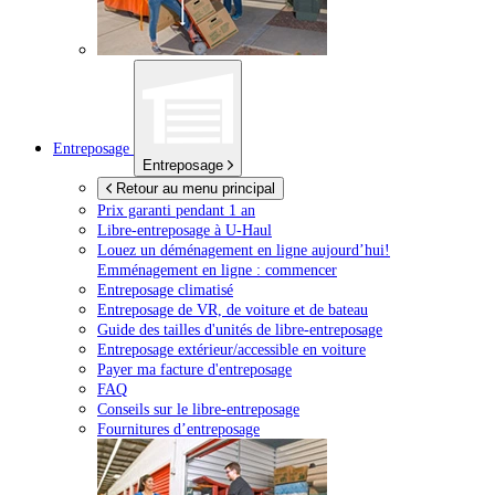
Entreposage
Entreposage
Retour au menu principal
Prix garanti pendant 1 an
Libre-entreposage à
U-Haul
Louez un déménagement en ligne aujourd’hui!
Emménagement en ligne : commencer
Entreposage climatisé
Entreposage de VR, de voiture et de bateau
Guide des tailles d'unités de libre-entreposage
Entreposage extérieur/accessible en voiture
Payer ma facture d'entreposage
FAQ
Conseils sur le libre-entreposage
Fournitures d’entreposage