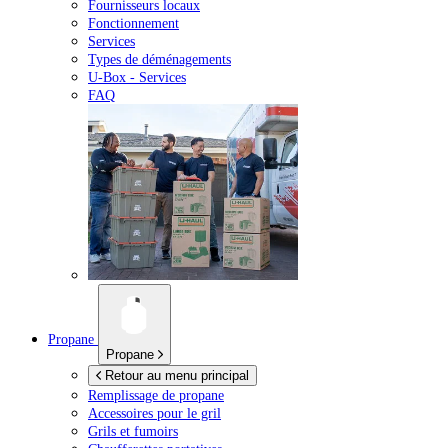
Fournisseurs locaux
Fonctionnement
Services
Types de déménagements
U-Box -
Services
FAQ
Propane
Propane
Retour au menu principal
Remplissage de propane
Accessoires pour le gril
Grils et fumoirs