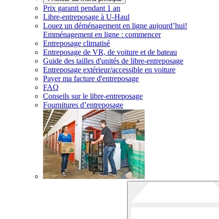
Prix garanti pendant 1 an
Libre-entreposage à
U-Haul
Louez un déménagement en ligne aujourd’hui!
Emménagement en ligne : commencer
Entreposage climatisé
Entreposage de VR, de voiture et de bateau
Guide des tailles d'unités de libre-entreposage
Entreposage extérieur/accessible en voiture
Payer ma facture d'entreposage
FAQ
Conseils sur le libre-entreposage
Fournitures d’entreposage