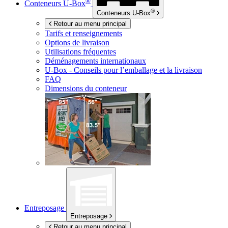
®
Conteneurs
U-Box
®
Conteneurs
U-Box
Retour au menu principal
Tarifs et renseignements
Options de livraison
Utilisations fréquentes
Déménagements internationaux
U-Box -
Conseils pour l’emballage et la livraison
FAQ
Dimensions du conteneur
Entreposage
Entreposage
Retour au menu principal