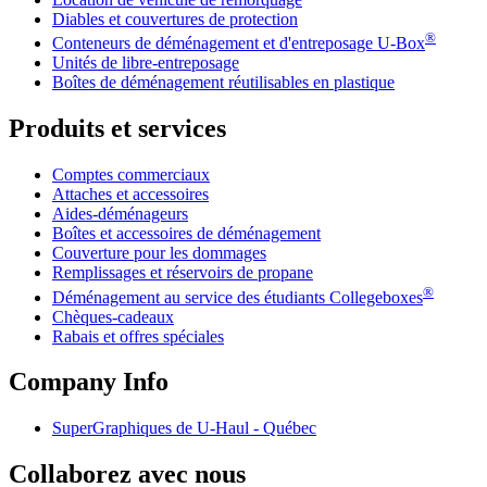
Diables et couvertures de protection
®
Conteneurs de déménagement et d'entreposage
U-Box
Unités de libre-entreposage
Boîtes de déménagement réutilisables en plastique
Produits et services
Comptes commerciaux
Attaches et accessoires
Aides-déménageurs
Boîtes et accessoires de déménagement
Couverture pour les dommages
Remplissages et réservoirs de propane
®
Déménagement au service des étudiants Collegeboxes
Chèques-cadeaux
Rabais et offres spéciales
Company Info
SuperGraphiques de
U-Haul
- Québec
Collaborez avec nous