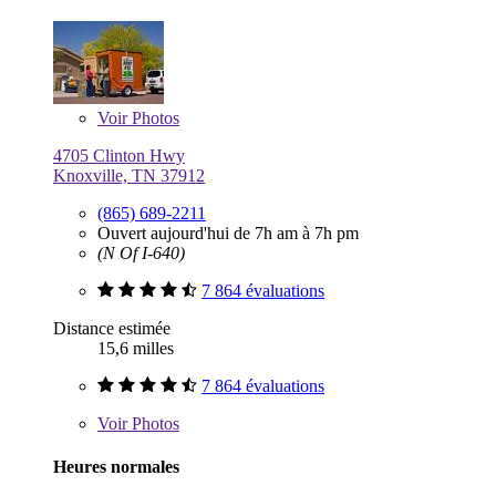
Voir
Photos
4705 Clinton Hwy
Knoxville, TN 37912
(865) 689-2211
Ouvert aujourd'hui de 7h am à 7h pm
(N Of I-640)
7 864 évaluations
Distance estimée
15,6 milles
7 864 évaluations
Voir
Photos
Heures normales