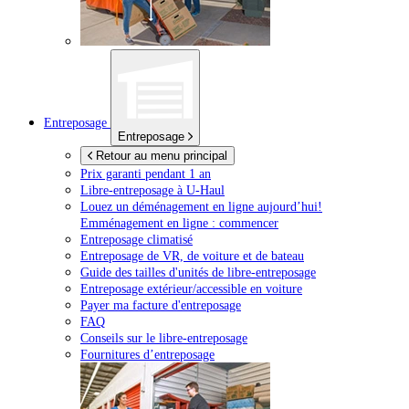
Entreposage
Entreposage
Retour au menu principal
Prix garanti pendant 1 an
Libre-entreposage à
U-Haul
Louez un déménagement en ligne aujourd’hui!
Emménagement en ligne : commencer
Entreposage climatisé
Entreposage de VR, de voiture et de bateau
Guide des tailles d'unités de libre-entreposage
Entreposage extérieur/accessible en voiture
Payer ma facture d'entreposage
FAQ
Conseils sur le libre-entreposage
Fournitures d’entreposage