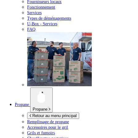
Fournisseurs locaux
Fonctionnement
Services
Types de déménagements
U-Box -
Services
FAQ
Propane
Propane
Retour au menu principal
Remplissage de propane
Accessoires pour le gril
Grils et fumoirs