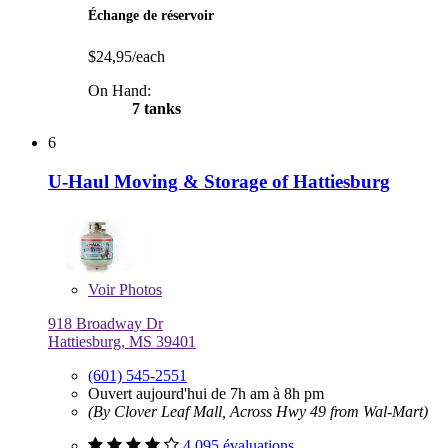
Échange de réservoir
$24,95/each
On Hand:
7 tanks
6
U-Haul Moving & Storage of Hattiesburg
Voir
Photos
918 Broadway Dr
Hattiesburg, MS 39401
(601) 545-2551
Ouvert aujourd'hui de 7h am à 8h pm
(By Clover Leaf Mall, Across Hwy 49 from Wal-Mart)
4 095 évaluations