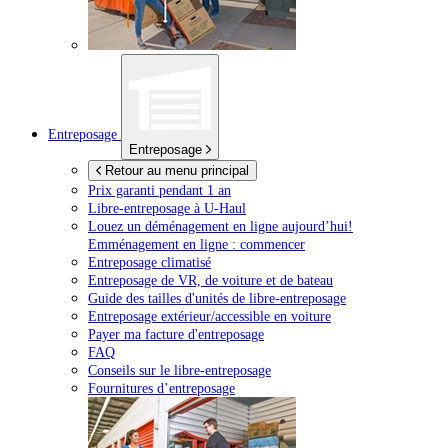
Entreposage
Entreposage
Retour au menu principal
Prix garanti pendant 1 an
Libre-entreposage à
U-Haul
Louez un déménagement en ligne aujourd’hui!
Emménagement en ligne : commencer
Entreposage climatisé
Entreposage de VR, de voiture et de bateau
Guide des tailles d'unités de libre-entreposage
Entreposage extérieur/accessible en voiture
Payer ma facture d'entreposage
FAQ
Conseils sur le libre-entreposage
Fournitures d’entreposage