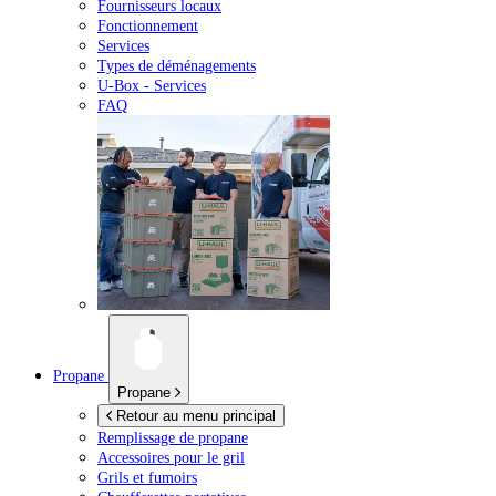
Fournisseurs locaux
Fonctionnement
Services
Types de déménagements
U-Box -
Services
FAQ
Propane
Propane
Retour au menu principal
Remplissage de propane
Accessoires pour le gril
Grils et fumoirs