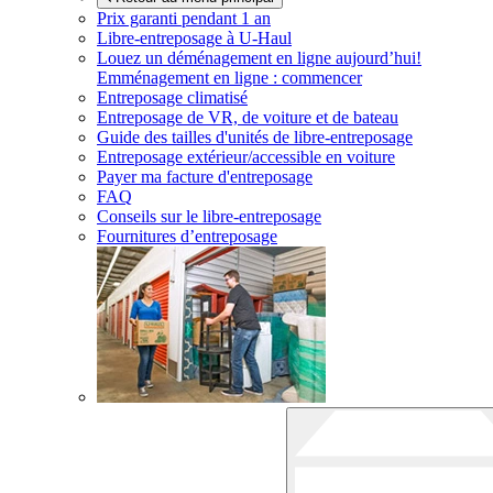
Prix garanti pendant 1 an
Libre-entreposage à
U-Haul
Louez un déménagement en ligne aujourd’hui!
Emménagement en ligne : commencer
Entreposage climatisé
Entreposage de VR, de voiture et de bateau
Guide des tailles d'unités de libre-entreposage
Entreposage extérieur/accessible en voiture
Payer ma facture d'entreposage
FAQ
Conseils sur le libre-entreposage
Fournitures d’entreposage