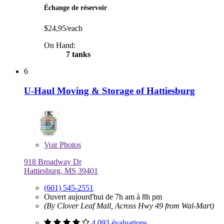
Échange de réservoir
$24,95/each
On Hand:
7 tanks
6
U-Haul Moving & Storage of Hattiesburg
Voir
Photos
918 Broadway Dr
Hattiesburg, MS 39401
(601) 545-2551
Ouvert aujourd'hui de 7h am à 8h pm
(By Clover Leaf Mall, Across Hwy 49 from Wal-Mart)
4 093 évaluations