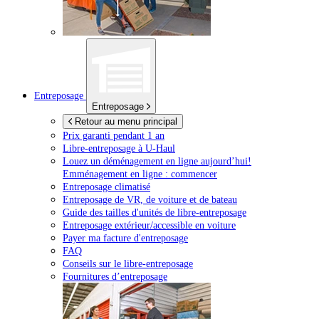
Entreposage
Entreposage
Retour au menu principal
Prix garanti pendant 1 an
Libre-entreposage à
U-Haul
Louez un déménagement en ligne aujourd’hui!
Emménagement en ligne : commencer
Entreposage climatisé
Entreposage de VR, de voiture et de bateau
Guide des tailles d'unités de libre-entreposage
Entreposage extérieur/accessible en voiture
Payer ma facture d'entreposage
FAQ
Conseils sur le libre-entreposage
Fournitures d’entreposage