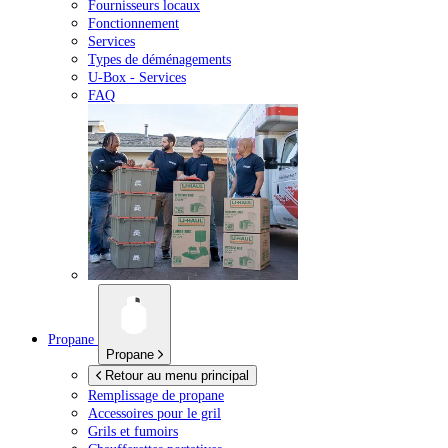
Fournisseurs locaux
Fonctionnement
Services
Types de déménagements
U-Box -
Services
FAQ
Propane
Propane
Retour au menu principal
Remplissage de propane
Accessoires pour le gril
Grils et fumoirs