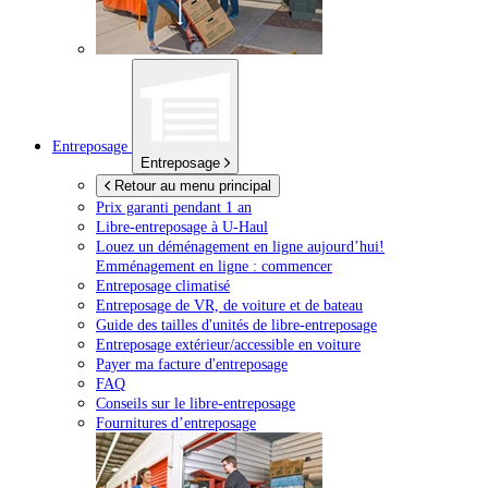
Entreposage
Entreposage
Retour au menu principal
Prix garanti pendant 1 an
Libre-entreposage à
U-Haul
Louez un déménagement en ligne aujourd’hui!
Emménagement en ligne : commencer
Entreposage climatisé
Entreposage de VR, de voiture et de bateau
Guide des tailles d'unités de libre-entreposage
Entreposage extérieur/accessible en voiture
Payer ma facture d'entreposage
FAQ
Conseils sur le libre-entreposage
Fournitures d’entreposage