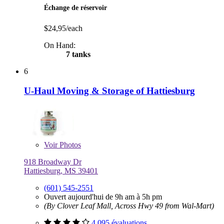
Échange de réservoir
$24,95/each
On Hand:
7 tanks
6
U-Haul Moving & Storage of Hattiesburg
Voir
Photos
918 Broadway Dr
Hattiesburg, MS 39401
(601) 545-2551
Ouvert aujourd'hui de 9h am à 5h pm
(By Clover Leaf Mall, Across Hwy 49 from Wal-Mart)
4 095 évaluations