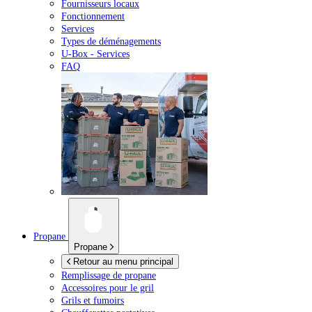
Fournisseurs locaux
Fonctionnement
Services
Types de déménagements
U-Box -
Services
FAQ
Propane
Propane
Retour au menu principal
Remplissage de propane
Accessoires pour le gril
Grils et fumoirs