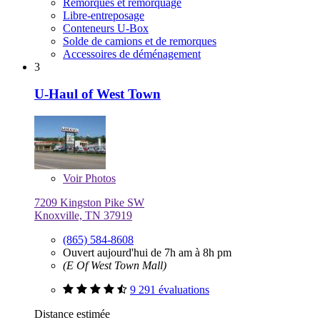
Remorques et remorquage
Libre-entreposage
Conteneurs U-Box
Solde de camions et de remorques
Accessoires de déménagement
3
U-Haul of West Town
Voir
Photos
7209 Kingston Pike SW
Knoxville, TN 37919
(865) 584-8608
Ouvert aujourd'hui de 7h am à 8h pm
(E Of West Town Mall)
9 291 évaluations
Distance estimée