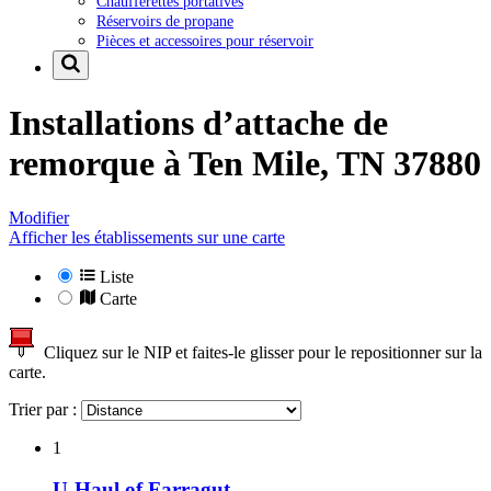
Chaufferettes portatives
Réservoirs de propane
Pièces et accessoires pour réservoir
Installations d’attache de
remorque à
Ten Mile, TN 37880
Modifier
Afficher les établissements sur une carte
Liste
Carte
Cliquez sur le NIP et faites-le glisser pour le repositionner sur la
carte.
Trier par :
1
U-Haul of Farragut