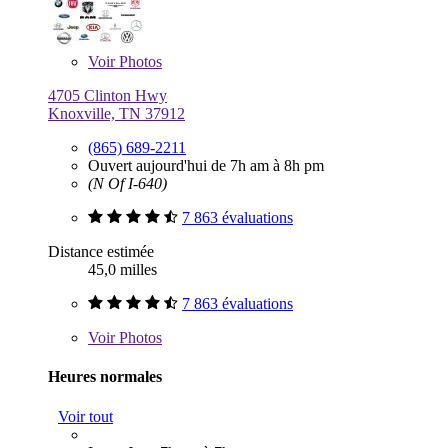
Voir
Photos
4705 Clinton Hwy
Knoxville, TN 37912
(865) 689-2211
Ouvert aujourd'hui de 7h am à 8h pm
(N Of I-640)
7 863 évaluations
Distance estimée
45,0 milles
7 863 évaluations
Voir
Photos
Heures normales
Voir tout