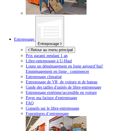
Entreposage
Entreposage
Retour au menu principal
Prix garanti pendant 1 an
Libre-entreposage à
U-Haul
Louez un déménagement en ligne aujourd’hui!
Emménagement en ligne : commencer
Entreposage climatisé
Entreposage de VR, de voiture et de bateau
Guide des tailles d'unités de libre-entreposage
Entreposage extérieur/accessible en voiture
Payer ma facture d'entreposage
FAQ
Conseils sur le libre-entreposage
Fournitures d’entreposage