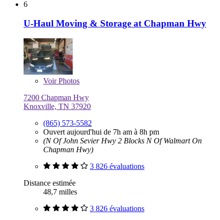
6
U-Haul Moving & Storage at Chapman Hwy
Voir
Photos
7200 Chapman Hwy
Knoxville, TN 37920
(865) 573-5582
Ouvert aujourd'hui de 7h am à 8h pm
(N Of John Sevier Hwy 2 Blocks N Of Walmart On
Chapman Hwy)
3 826 évaluations
Distance estimée
48,7 milles
3 826 évaluations