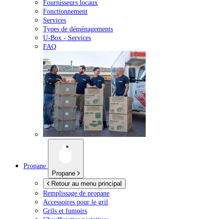
Fournisseurs locaux
Fonctionnement
Services
Types de déménagements
U-Box -
Services
FAQ
Propane
Propane
Retour au menu principal
Remplissage de propane
Accessoires pour le gril
Grils et fumoirs