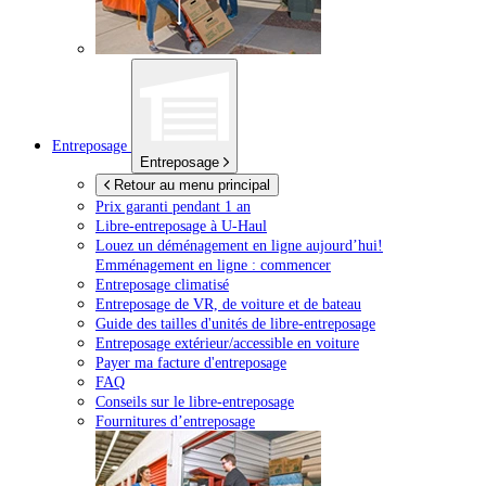
Entreposage
Entreposage
Retour au menu principal
Prix garanti pendant 1 an
Libre-entreposage à
U-Haul
Louez un déménagement en ligne aujourd’hui!
Emménagement en ligne : commencer
Entreposage climatisé
Entreposage de VR, de voiture et de bateau
Guide des tailles d'unités de libre-entreposage
Entreposage extérieur/accessible en voiture
Payer ma facture d'entreposage
FAQ
Conseils sur le libre-entreposage
Fournitures d’entreposage