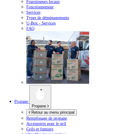
Fournisseurs locaux
Fonctionnement
Services
Types de déménagements
U-Box -
Services
FAQ
Propane
Propane
Retour au menu principal
Remplissage de propane
Accessoires pour le gril
Grils et fumoirs