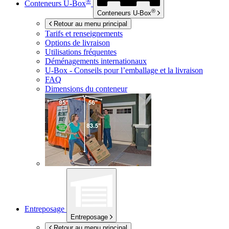
®
Conteneurs
U-Box
®
Conteneurs
U-Box
Retour au menu principal
Tarifs et renseignements
Options de livraison
Utilisations fréquentes
Déménagements internationaux
U-Box -
Conseils pour l’emballage et la livraison
FAQ
Dimensions du conteneur
Entreposage
Entreposage
Retour au menu principal