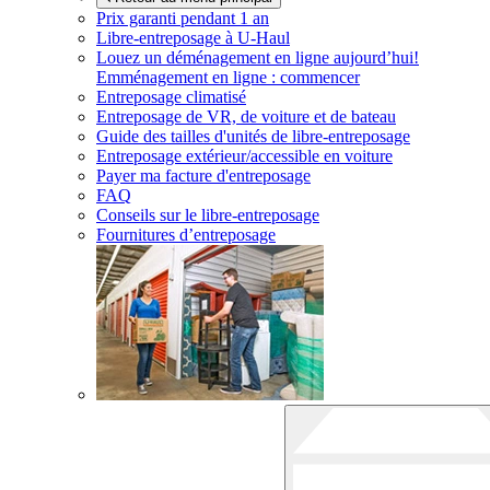
Prix garanti pendant 1 an
Libre-entreposage à
U-Haul
Louez un déménagement en ligne aujourd’hui!
Emménagement en ligne : commencer
Entreposage climatisé
Entreposage de VR, de voiture et de bateau
Guide des tailles d'unités de libre-entreposage
Entreposage extérieur/accessible en voiture
Payer ma facture d'entreposage
FAQ
Conseils sur le libre-entreposage
Fournitures d’entreposage