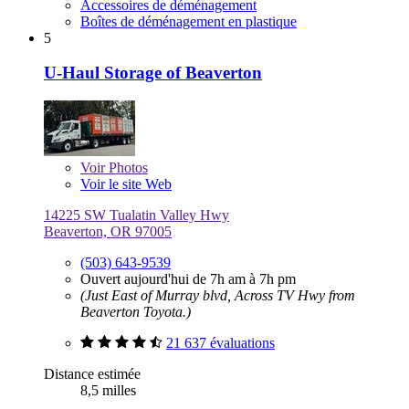
Accessoires de déménagement
Boîtes de déménagement en plastique
5
U-Haul Storage of Beaverton
Voir
Photos
Voir le site Web
14225 SW Tualatin Valley Hwy
Beaverton, OR 97005
(503) 643-9539
Ouvert aujourd'hui de 7h am à 7h pm
(Just East of Murray blvd, Across TV Hwy from
Beaverton Toyota.)
21 637 évaluations
Distance estimée
8,5 milles