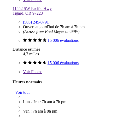
11552 SW Pacific Hwy
Tigard, OR 97223
(503) 245-0791
Ouvert aujourd'hui de 7h am à 7h pm
(Across from Fred Meyer on 99W)
15 006 évaluations
Distance estimée
4,7 milles
15 006 évaluations
Voir
Photos
Heures normales
Voir tout
Lun - Jeu : 7h am à 7h pm
Ven : 7h am à 8h pm