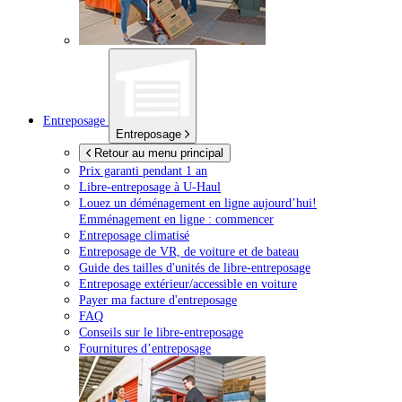
Entreposage
Entreposage
Retour au menu principal
Prix garanti pendant 1 an
Libre-entreposage à
U-Haul
Louez un déménagement en ligne aujourd’hui!
Emménagement en ligne : commencer
Entreposage climatisé
Entreposage de VR, de voiture et de bateau
Guide des tailles d'unités de libre-entreposage
Entreposage extérieur/accessible en voiture
Payer ma facture d'entreposage
FAQ
Conseils sur le libre-entreposage
Fournitures d’entreposage