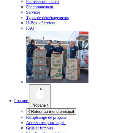
Fournisseurs locaux
Fonctionnement
Services
Types de déménagements
U-Box -
Services
FAQ
Propane
Propane
Retour au menu principal
Remplissage de propane
Accessoires pour le gril
Grils et fumoirs