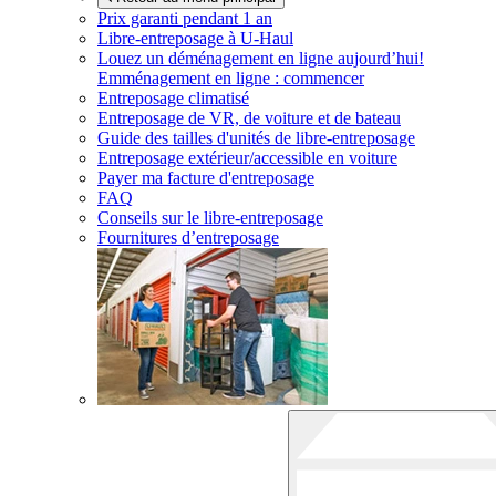
Prix garanti pendant 1 an
Libre-entreposage à
U-Haul
Louez un déménagement en ligne aujourd’hui!
Emménagement en ligne : commencer
Entreposage climatisé
Entreposage de VR, de voiture et de bateau
Guide des tailles d'unités de libre-entreposage
Entreposage extérieur/accessible en voiture
Payer ma facture d'entreposage
FAQ
Conseils sur le libre-entreposage
Fournitures d’entreposage