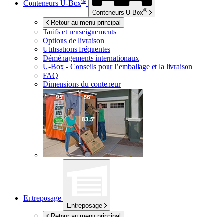
®
Conteneurs
U-Box
®
Conteneurs
U-Box
Retour au menu principal
Tarifs et renseignements
Options de livraison
Utilisations fréquentes
Déménagements internationaux
U-Box -
Conseils pour l’emballage et la livraison
FAQ
Dimensions du conteneur
Entreposage
Entreposage
Retour au menu principal