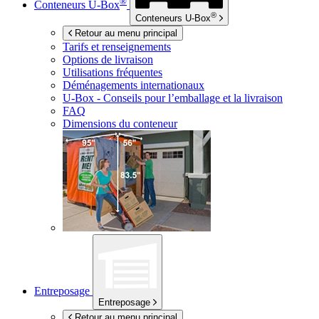
®
Conteneurs
U-Box
®
Conteneurs
U-Box
Retour au menu principal
Tarifs et renseignements
Options de livraison
Utilisations fréquentes
Déménagements internationaux
U-Box -
Conseils pour l’emballage et la livraison
FAQ
Dimensions du conteneur
Entreposage
Entreposage
Retour au menu principal