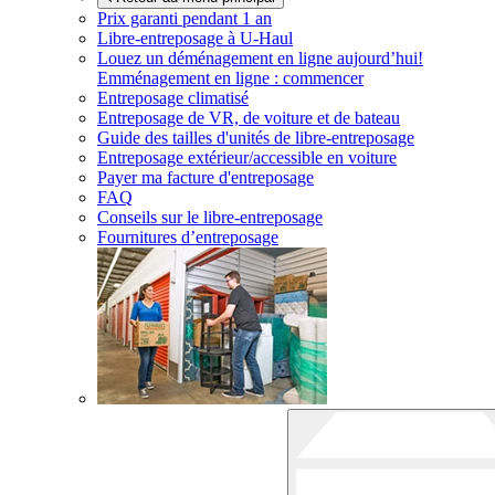
Prix garanti pendant 1 an
Libre-entreposage à
U-Haul
Louez un déménagement en ligne aujourd’hui!
Emménagement en ligne : commencer
Entreposage climatisé
Entreposage de VR, de voiture et de bateau
Guide des tailles d'unités de libre-entreposage
Entreposage extérieur/accessible en voiture
Payer ma facture d'entreposage
FAQ
Conseils sur le libre-entreposage
Fournitures d’entreposage