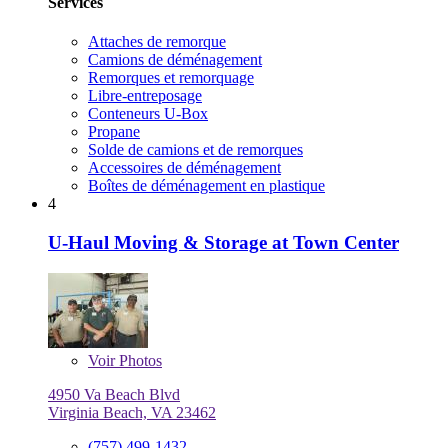
Services
Attaches de remorque
Camions de déménagement
Remorques et remorquage
Libre-entreposage
Conteneurs U-Box
Propane
Solde de camions et de remorques
Accessoires de déménagement
Boîtes de déménagement en plastique
4
U-Haul Moving & Storage at Town Center
Voir
Photos
4950 Va Beach Blvd
Virginia Beach, VA 23462
(757) 499-1432