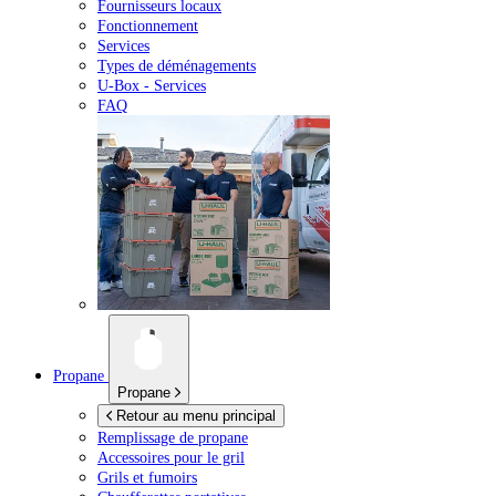
Fournisseurs locaux
Fonctionnement
Services
Types de déménagements
U-Box -
Services
FAQ
Propane
Propane
Retour au menu principal
Remplissage de propane
Accessoires pour le gril
Grils et fumoirs