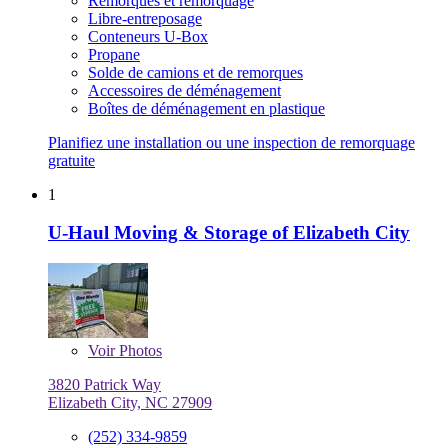
Remorques et remorquage
Libre-entreposage
Conteneurs U-Box
Propane
Solde de camions et de remorques
Accessoires de déménagement
Boîtes de déménagement en plastique
Planifiez une installation ou une inspection de remorquage
gratuite
1
U-Haul Moving & Storage of Elizabeth City
Voir
Photos
3820 Patrick Way
Elizabeth City, NC 27909
(252) 334-9859