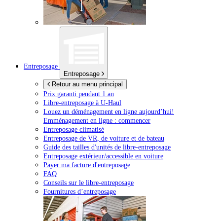
Entreposage
Entreposage
Retour au menu principal
Prix garanti pendant 1 an
Libre-entreposage à
U-Haul
Louez un déménagement en ligne aujourd’hui!
Emménagement en ligne : commencer
Entreposage climatisé
Entreposage de VR, de voiture et de bateau
Guide des tailles d'unités de libre-entreposage
Entreposage extérieur/accessible en voiture
Payer ma facture d'entreposage
FAQ
Conseils sur le libre-entreposage
Fournitures d’entreposage